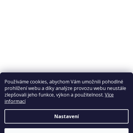
Odstoupení od smlouvy
Ochrana osobních údajů
Reklamační řád
Obchodní podmínky
Doprava a platba
Přijímáme online platby
Používáme cookies, abychom Vám umožnili pohodlné
prohlížení webu a díky analýze provozu webu neustále
zlepšovali jeho funkce, výkon a použitelnost.
Více
informací
Nastavení
Copyright 2026
Elpos
. Všechna práva vyhrazena.