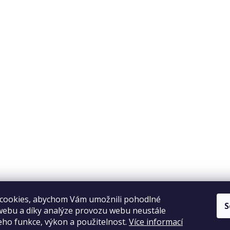
Copyright 2026
Elpos
. Všechna práva vyhrazena.
Vytvořil Shoptet
cookies, abychom Vám umožnili pohodlné
S
webu a díky analýze provozu webu neustále
jeho funkce, výkon a použitelnost.
Více informací