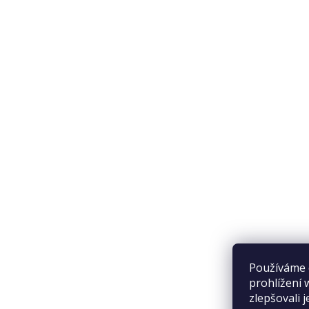
Doprava a platba
Přijímáme online platby
Používáme 
prohlížení 
zlepšovali 