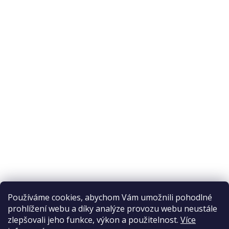
O nákupu
Odstoupení od smlouvy
Ochrana osobních údajů
Reklamační řád
Obchodní podmínky
Doprava a platba
Přijímáme online platby
Používáme cookies, abychom Vám umožnili pohodlné
prohlížení webu a díky analýze provozu webu neustále
zlepšovali jeho funkce, výkon a použitelnost.
Více