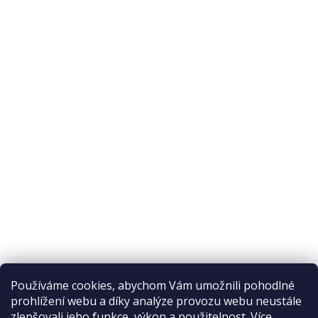
O nás
O nákupu
Odstoupení od smlouvy
Ochrana osobních údajů
Reklamační řád
Obchodní podmínky
Doprava a platba
Přijímáme online platby
Používáme cookies, abychom Vám umožnili pohodlné
prohlížení webu a díky analýze provozu webu neustále
zlepšovali jeho funkce, výkon a použitelnost.
Více