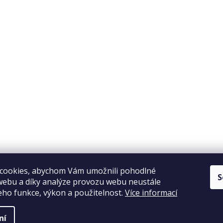
Copyright 2026
Elpos
. Všechna práva vyhrazena.
Vytvořil Shoptet
cookies, abychom Vám umožnili pohodlné
S
webu a díky analýze provozu webu neustále
jeho funkce, výkon a použitelnost.
Více informací
ní