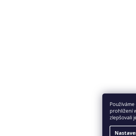
Přijímáme online platby
Používáme 
prohlížení 
zlepšovali 
Nastave