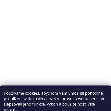
O nákupu
Odstoupení od smlouvy
Ochrana osobních údajů
Reklamační řád
Obchodní podmínky
Doprava a platba
Přijímáme online platby
Používáme cookies, abychom Vám umožnili pohodlné
prohlížení webu a díky analýze provozu webu neustále
zlepšovali jeho funkce, výkon a použitelnost.
Více
informací