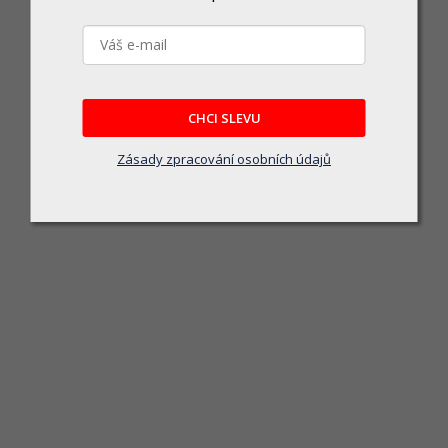
KRT220004 - 5x Brusný papír 140 x 140 
Skladem u dodavatele
45 Kč
CHCI SLEVU
DO KOŠÍKU
Zásady zpracování osobních údajů