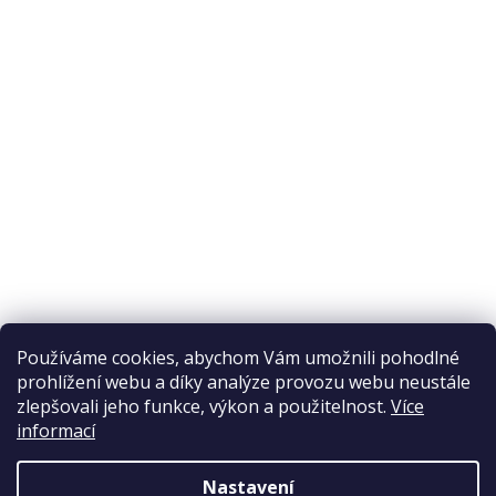
O nákupu
Odstoupení od smlouvy
Ochrana osobních údajů
Reklamační řád
Obchodní podmínky
Doprava a platba
Přijímáme online platby
Používáme cookies, abychom Vám umožnili pohodlné
prohlížení webu a díky analýze provozu webu neustále
zlepšovali jeho funkce, výkon a použitelnost.
Více
informací
Nastavení