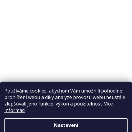
O nákupu
Odstoupení od smlouvy
Ochrana osobních údajů
Reklamační řád
Obchodní podmínky
Doprava a platba
Přijímáme online platby
Používáme cookies, abychom Vám umožnili pohodlné
prohlížení webu a díky analýze provozu webu neustále
zlepšovali jeho funkce, výkon a použitelnost.
Více
informací
Nastavení