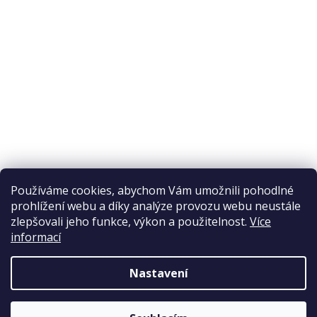
Odstoupení od smlouvy
Ochrana osobních údajů
Reklamační řád
Obchodní podmínky
Doprava a platba
Přijímáme online platby
Používáme cookies, abychom Vám umožnili pohodlné
prohlížení webu a díky analýze provozu webu neustále
zlepšovali jeho funkce, výkon a použitelnost.
Více
informací
Nastavení
Copyright 2026
Elpos
. Všechna práva vyhrazena.