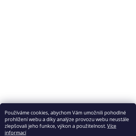
O nákupu
Odstoupení od smlouvy
Ochrana osobních údajů
Reklamační řád
Obchodní podmínky
Doprava a platba
Přijímáme online platby
Používáme cookies, abychom Vám umožnili pohodlné
prohlížení webu a díky analýze provozu webu neustále
zlepšovali jeho funkce, výkon a použitelnost.
Více
informací