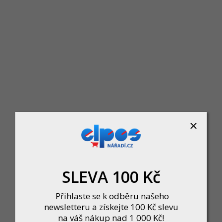
Enpro zahradní hadice EURO GARDEN - 1/2" 25 m šedá/oranžová
Skladem
odolným řešením pro všechny vaše zahradnické potřeby. Tato 3-vrstvá hadice j
639 Kč
DO KOŠÍKU
SLEVA 100 Kč
Přihlaste se k odběru našeho
newsletteru a získejte 100 Kč slevu
na váš nákup nad 1 000 Kč!