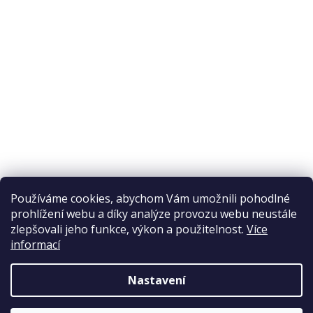
Odstoupení od smlouvy
Ochrana osobních údajů
Reklamační řád
Obchodní podmínky
Doprava a platba
Přijímáme online platby
Používáme cookies, abychom Vám umožnili pohodlné
prohlížení webu a díky analýze provozu webu neustále
zlepšovali jeho funkce, výkon a použitelnost.
Více
informací
Nastavení