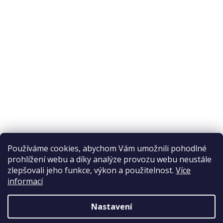
Odstoupení od smlouvy
Ochrana osobních údajů
Reklamační řád
Obchodní podmínky
Doprava a platba
Přijímáme online platby
Používáme cookies, abychom Vám umožnili pohodlné
prohlížení webu a díky analýze provozu webu neustále
zlepšovali jeho funkce, výkon a použitelnost.
Více
informací
Nastavení