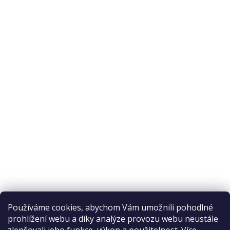
O nás
O nákupu
Odstoupení od smlouvy
Ochrana osobních údajů
Reklamační řád
Obchodní podmínky
Doprava a platba
Přijímáme online platby
Používáme cookies, abychom Vám umožnili pohodlné
prohlížení webu a díky analýze provozu webu neustále