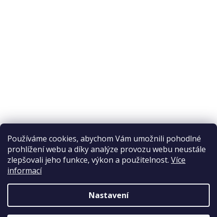
Odstoupení od smlouvy
Ochrana osobních údajů
Reklamační řád
Obchodní podmínky
Doprava a platba
Přijímáme online platby
Používáme cookies, abychom Vám umožnili pohodlné
prohlížení webu a díky analýze provozu webu neustále
zlepšovali jeho funkce, výkon a použitelnost.
Více
informací
Nastavení