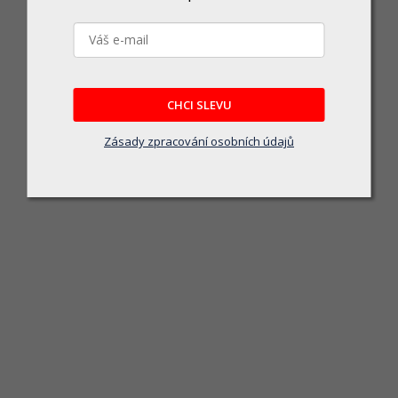
CHCI SLEVU
Kleště kombi 180mm STALC
Zásady zpracování osobních údajů
Skladem u dodavatele
194 Kč
DO KOŠÍKU