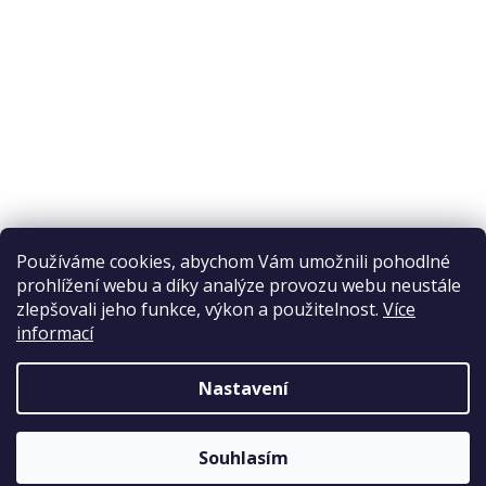
Ochrana osobních údajů
Reklamační řád
Obchodní podmínky
Doprava a platba
Přijímáme online platby
Používáme cookies, abychom Vám umožnili pohodlné
prohlížení webu a díky analýze provozu webu neustále
zlepšovali jeho funkce, výkon a použitelnost.
Více
informací
Nastavení
Copyright 2026
Elpos
. Všechna práva vyhrazena.
Souhlasím
Vytvořil Shoptet